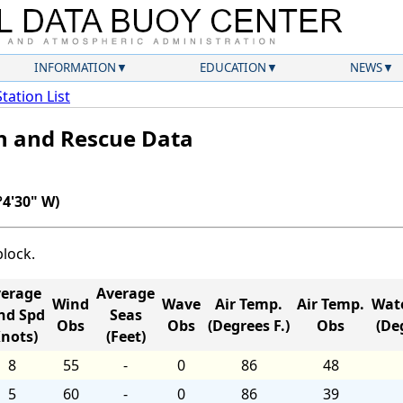
INFORMATION
EDUCATION
NEWS
Station List
ch and Rescue Data
°4'30" W)
block.
erage
Average
Wind
Wave
Air Temp.
Air Temp.
Wat
nd Spd
Seas
Obs
Obs
(Degrees F.)
Obs
(Deg
Knots)
(Feet)
8
55
-
0
86
48
5
60
-
0
86
39