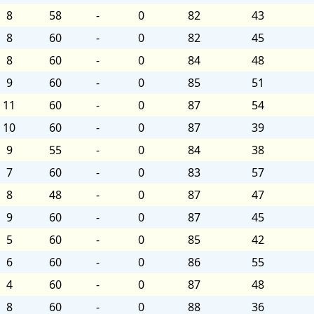
8
58
-
0
82
43
8
60
-
0
82
45
8
60
-
0
84
48
9
60
-
0
85
51
11
60
-
0
87
54
10
60
-
0
87
39
9
55
-
0
84
38
7
60
-
0
83
57
8
48
-
0
87
47
9
60
-
0
87
45
5
60
-
0
85
42
6
60
-
0
86
55
4
60
-
0
87
48
8
60
-
0
88
36