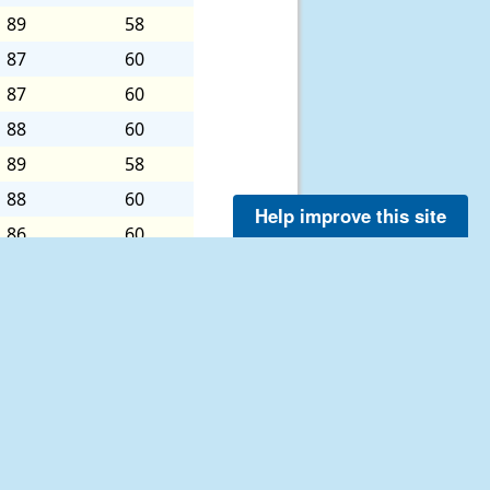
89
58
87
60
87
60
88
60
89
58
88
60
Help improve this site
86
60
87
60
88
60
88
60
85
60
85
60
85
57
84
60