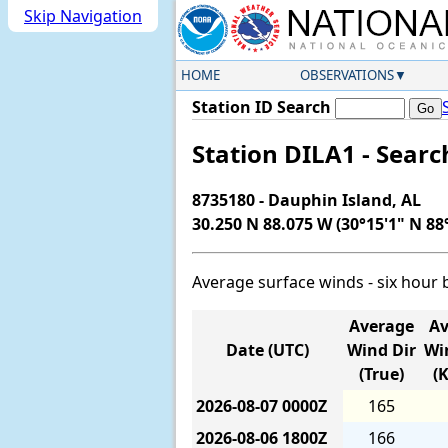
Skip Navigation
HOME
OBSERVATIONS
Station ID Search
Station DILA1 - Sear
8735180 - Dauphin Island, AL
30.250 N 88.075 W (30°15'1" N 88
Average surface winds - six hour 
Average
Av
Date (UTC)
Wind Dir
Wi
(True)
(
2026-08-07
0000Z
165
2026-08-06
1800Z
166