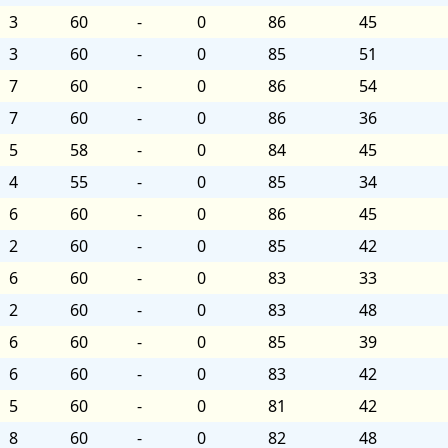
3
60
-
0
86
45
3
60
-
0
85
51
7
60
-
0
86
54
7
60
-
0
86
36
5
58
-
0
84
45
4
55
-
0
85
34
6
60
-
0
86
45
2
60
-
0
85
42
6
60
-
0
83
33
2
60
-
0
83
48
6
60
-
0
85
39
6
60
-
0
83
42
5
60
-
0
81
42
8
60
-
0
82
48