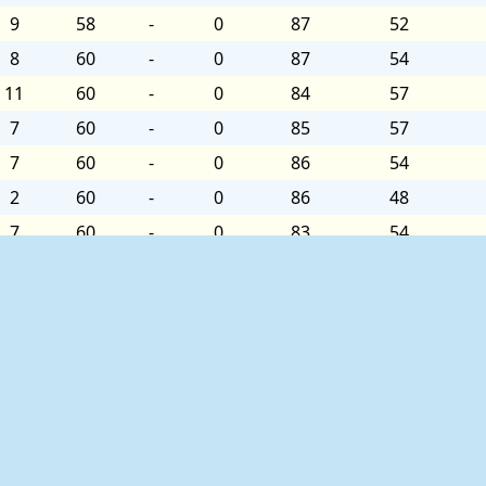
9
58
-
0
87
52
8
60
-
0
87
54
11
60
-
0
84
57
7
60
-
0
85
57
7
60
-
0
86
54
2
60
-
0
86
48
7
60
-
0
83
54
4
60
-
0
84
54
6
60
-
0
86
51
4
60
-
0
86
51
3
60
-
0
83
57
7
60
-
0
83
51
8
57
-
0
84
54
12
60
-
0
85
51