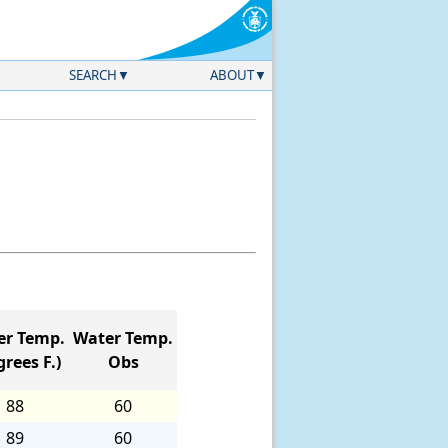
SEARCH
ABOUT
er Temp.
Water Temp.
rees F.)
Obs
88
60
89
60