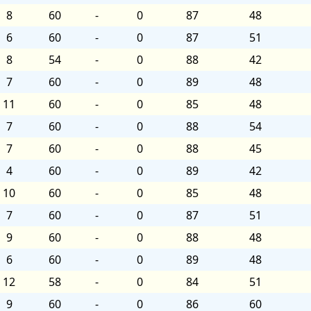
8
60
-
0
87
48
6
60
-
0
87
51
8
54
-
0
88
42
7
60
-
0
89
48
11
60
-
0
85
48
7
60
-
0
88
54
7
60
-
0
88
45
4
60
-
0
89
42
10
60
-
0
85
48
7
60
-
0
87
51
9
60
-
0
88
48
6
60
-
0
89
48
12
58
-
0
84
51
9
60
-
0
86
60