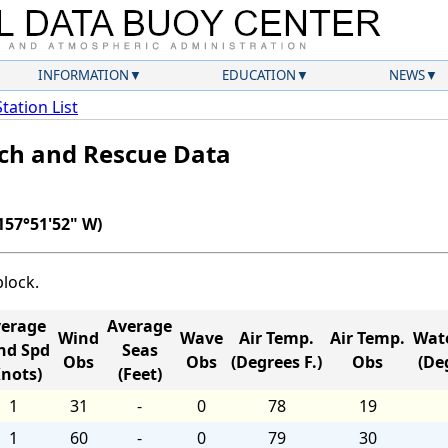
INFORMATION
EDUCATION
NEWS
Station List
rch and Rescue Data
157°51'52" W)
block.
erage
Average
Wind
Wave
Air Temp.
Air Temp.
Wat
nd Spd
Seas
Obs
Obs
(Degrees F.)
Obs
(Deg
Knots)
(Feet)
1
31
-
0
78
19
1
60
-
0
79
30