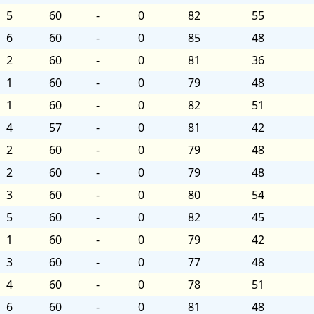
5
60
-
0
82
55
6
60
-
0
85
48
2
60
-
0
81
36
1
60
-
0
79
48
1
60
-
0
82
51
4
57
-
0
81
42
2
60
-
0
79
48
2
60
-
0
79
48
3
60
-
0
80
54
5
60
-
0
82
45
1
60
-
0
79
42
3
60
-
0
77
48
4
60
-
0
78
51
6
60
-
0
81
48