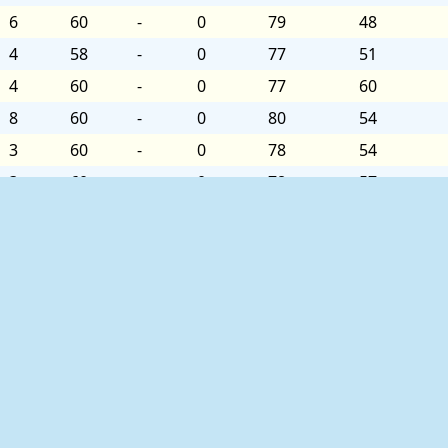
6
60
-
0
79
48
4
58
-
0
77
51
4
60
-
0
77
60
8
60
-
0
80
54
3
60
-
0
78
54
3
60
-
0
78
57
6
60
-
0
79
57
8
60
-
0
81
54
3
60
-
0
78
48
3
60
-
0
77
54
5
60
-
0
79
54
5
60
-
0
81
51
4
60
-
0
78
51
ed as follows:
4
60
-
0
77
57