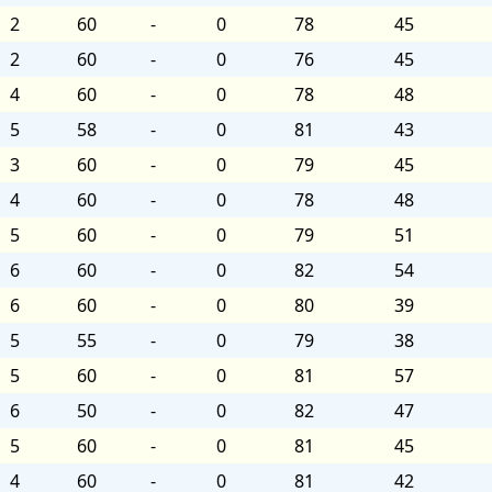
2
60
-
0
78
45
2
60
-
0
76
45
4
60
-
0
78
48
5
58
-
0
81
43
3
60
-
0
79
45
4
60
-
0
78
48
5
60
-
0
79
51
6
60
-
0
82
54
6
60
-
0
80
39
5
55
-
0
79
38
5
60
-
0
81
57
6
50
-
0
82
47
5
60
-
0
81
45
4
60
-
0
81
42