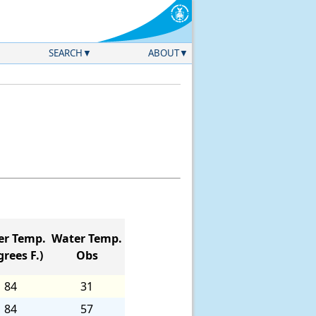
SEARCH
ABOUT
er Temp.
Water Temp.
rees F.)
Obs
84
31
84
57