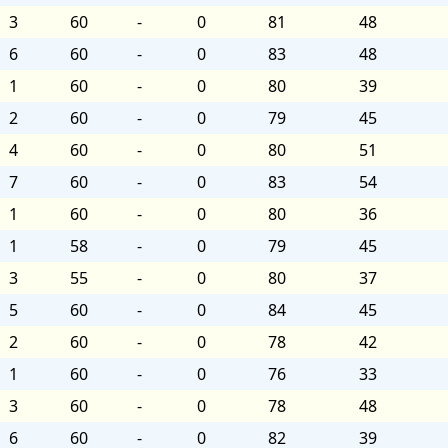
3
60
-
0
81
48
6
60
-
0
83
48
1
60
-
0
80
39
2
60
-
0
79
45
4
60
-
0
80
51
7
60
-
0
83
54
1
60
-
0
80
36
1
58
-
0
79
45
3
55
-
0
80
37
5
60
-
0
84
45
2
60
-
0
78
42
1
60
-
0
76
33
3
60
-
0
78
48
6
60
-
0
82
39