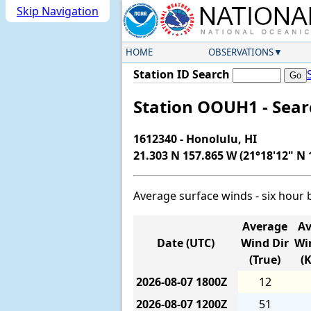
Skip Navigation
HOME
OBSERVATIONS
Station ID Search
Station OOUH1 - Sea
1612340 - Honolulu, HI
21.303 N 157.865 W (21°18'12" N 
Average surface winds - six hour 
Average
Av
Date (UTC)
Wind Dir
Wi
(True)
(
2026-08-07
1800Z
12
2026-08-07
1200Z
51