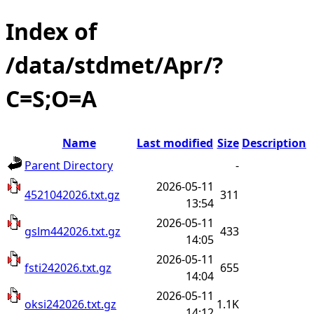
Index of
/data/stdmet/Apr/?
C=S;O=A
Name
Last modified
Size
Description
Parent Directory
-
2026-05-11
4521042026.txt.gz
311
13:54
2026-05-11
gslm442026.txt.gz
433
14:05
2026-05-11
fsti242026.txt.gz
655
14:04
2026-05-11
oksi242026.txt.gz
1.1K
14:12